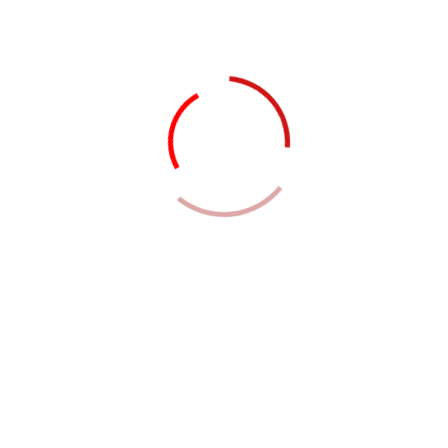
 pien mattis arcu dictums augue volutpat felis etiam suspen d